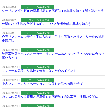
2026年3月3日
リフォーム基礎知識
シーリング打ち替えの費用相場を徹底解説！m単価を知って賢く選ぶ方法
2026年3月2日
リフォーム基礎知識
外壁のひび割れを放置する前に！DIYと業者依頼の基準を知ろう
2026年3月1日
リフォーム基礎知識
介護リフォームで安心を手に入れる！手すり設置とバリアフリー化の補助
金活用法
2026年2月27日
リフォーム基礎知識
地元工務店とハウスメーカー、リフォームはどっちが得？あなたに合った
選び方とは
2026年2月26日
リフォーム基礎知識
リフォーム見積もり比較で失敗しないためのポイント
2026年2月25日
リフォーム基礎知識
中古マンションリノベーションで失敗した私の後悔と学び
2026年2月24日
リフォーム基礎知識
カフェの店舗改装費用と坪単価を徹底解説！内装工事で理想の空間に
2026年2月23日
リフォーム基礎知識