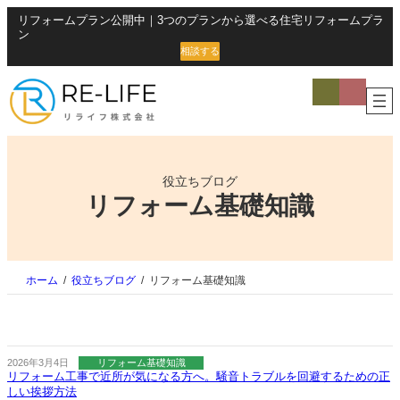
内
グ
グ
リフォームプラン公開中｜3つのプランから選べる住宅リフォームプラ
容
ル
ン
ル
を
ー
相談する
ー
ス
プ
プ
キ
リ
ア
リ
イ
ッ
ン
ン
コ
プ
ク
ン
ク
リ
ン
ク
役立ちブログ
リフォーム基礎知識
ホーム
役立ちブログ
リフォーム基礎知識
2026年3月4日
リフォーム基礎知識
リフォーム工事で近所が気になる方へ。騒音トラブルを回避するための正
しい挨拶方法