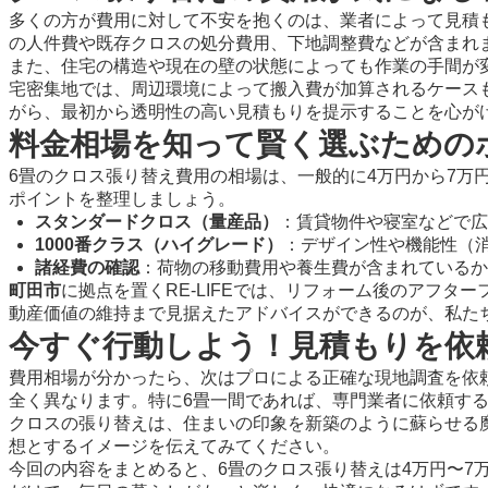
多くの方が費用に対して不安を抱くのは、業者によって見積
の人件費や既存クロスの処分費用、下地調整費などが含まれ
また、住宅の構造や現在の壁の状態によっても作業の手間が
宅密集地では、周辺環境によって搬入費が加算されるケース
がら、最初から透明性の高い見積もりを提示することを心が
料金相場を知って賢く選ぶための
6畳のクロス張り替え費用の相場は、一般的に
4万円から7万
ポイントを整理しましょう。
スタンダードクロス（量産品）
：賃貸物件や寝室などで広
1000番クラス（ハイグレード）
：デザイン性や機能性（
諸経費の確認
：荷物の移動費用や養生費が含まれているか
町田市
に拠点を置くRE-LIFEでは、リフォーム後のアフ
動産価値の維持まで見据えたアドバイスができるのが、私た
今すぐ行動しよう！見積もりを依
費用相場が分かったら、次はプロによる正確な現地調査を依頼
全く異なります。特に6畳一間であれば、専門業者に依頼す
クロスの張り替えは、住まいの印象を新築のように蘇らせる
想とするイメージを伝えてみてください。
今回の内容をまとめると、6畳のクロス張り替えは4万円〜7