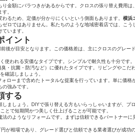
もり金額にバラつきがあるからです。クロスの張り替え費用は
ます。
変わるため、定価が分かりにくいという側面もあります。
横浜
もゼロではありません。私たちのような地域密着店では、こう
けています。
ポイント
円前後
が目安となります。この価格差は、主にクロスのグレー
く使われる安価なタイプです。シンプルで耐久性も十分です。
消臭・抗菌・防汚など）に優れたタイプです。リビングやこだ
を確認しましょう。
ターフォローまで含めたトータルな提案を行っています。単に価
ちの強みです。
頼する
しましょう。DIYで張り替える方もいらっしゃいますが、プ
ることで短期間かつ美しく仕上げることが可能です。
魔法のようなリフォームです。まずは信頼できるパートナーに
万円が相場であり、グレード選びと信頼できる業者選びが成功