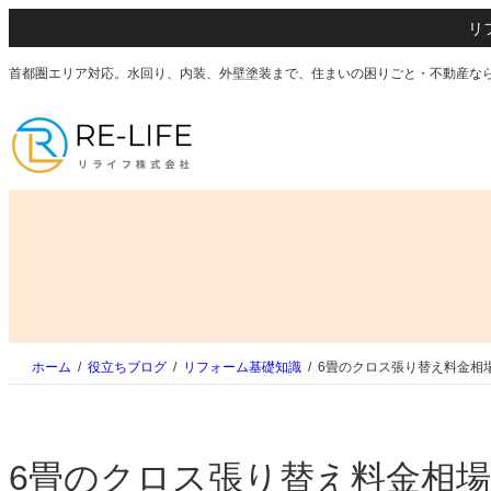
内
グ
グ
リ
容
ル
ル
を
ー
ー
首都圏エリア対応。水回り、内装、外壁塗装まで、住まいの困りごと・不動産な
ス
プ
プ
キ
リ
リ
ッ
ン
ン
プ
ク
ク
ホーム
役立ちブログ
リフォーム基礎知識
6畳のクロス張り替え料金相
6畳のクロス張り替え料金相