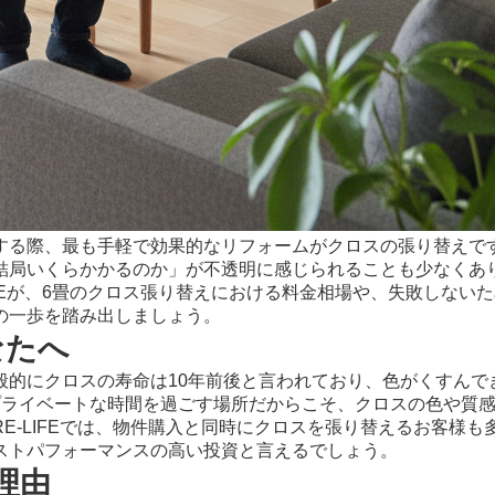
する際、最も手軽で効果的なリフォームがクロスの張り替えで
結局いくらかかるのか」が不透明に感じられることも少なくあ
IFEが、6畳のクロス張り替えにおける料金相場や、失敗しない
の一歩を踏み出しましょう。
なたへ
般的にクロスの寿命は10年前後と言われており、色がくすんで
プライベートな時間を過ごす場所だからこそ、クロスの色や質
RE-LIFEでは、物件購入と同時にクロスを張り替えるお客様
ストパフォーマンスの高い投資と言えるでしょう。
理由