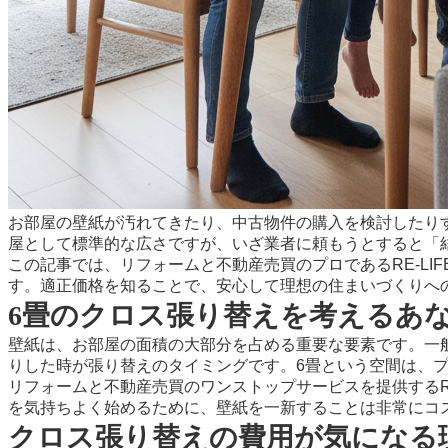
お部屋の壁紙が汚れてきたり、中古物件の購入を検討したり
屋として標準的な広さですが、いざ業者に頼もうとすると「
この記事では、リフォームと不動産売買のプロであるRE-L
す。適正価格を知ることで、安心して理想の住まいづくりへ
6畳のクロス張り替えを考えるあ
壁紙は、お部屋の面積の大部分を占める重要な要素です。一
りした時が張り替えのタイミングです。6畳という空間は、
リフォームと不動産売買のワンストップサービス
を提供する
を気持ちよく始めるために、壁紙を一新することは非常にコ
クロス張り替えの費用が気になる